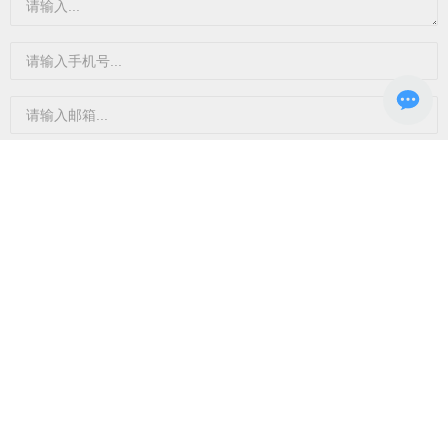
立即提交
电话
0536-7782748
地址
山东省潍坊市昌邑市北孟镇吉祥路
以东潍胶路以北