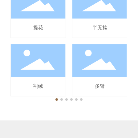
提花
半无捻
割绒
多臂