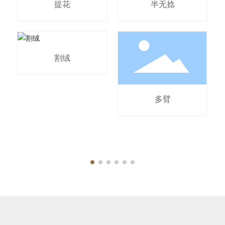
提花
半无捻
割绒
多臂