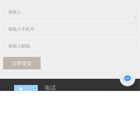
立即提交
电话
0536-7782748
地址
山东省潍坊市昌邑市北孟镇吉祥路
以东潍胶路以北